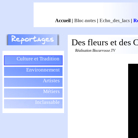
Accueil
|
Bloc-notes
|
Echo_des_lacs
|
R
Des fleurs et des 
Réalisation Biscarrosse.TV
Culture et Tradition
Environnement
Artistes
Métiers
Inclassable