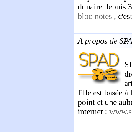
dunaire depuis 3
bloc-notes
, c'es
A propos de SP
SP
dr
ar
Elle est basée à 
point et une aube
internet :
www.s