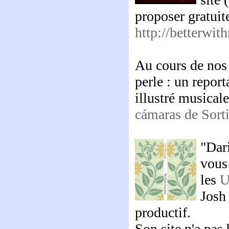
proposer gratuit
http://betterwi
Au cours de nos
perle : un repor
illustré musica
cámaras de Sort
"Dar
vous 
les
Josh 
productif.
Son site n'a pas 