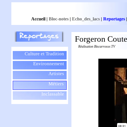
Accueil
|
Bloc-notes
|
Echo_des_lacs
|
Reportages
Forgeron Coute
Réalisation Biscarrosse.TV
Culture et Tradition
Environnement
Artistes
Métiers
Inclassable