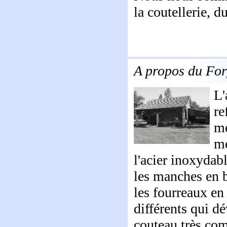
la coutellerie, d
A propos du Fo
L'
re
mé
mé
l'acier inoxydabl
les manches en b
les fourreaux en
différents qui d
couteau très com